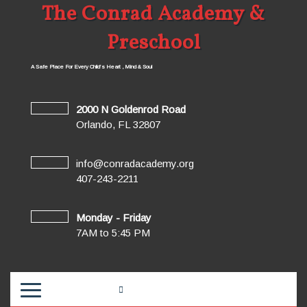
The Conrad Academy &
Preschool
A Safe Place For Every Child’s Heart , Mind & Soul
2000 N Goldenrod Road
Orlando, FL 32807
info@conradacademy.org
407-243-2211
Monday - Friday
7AM to 5:45 PM